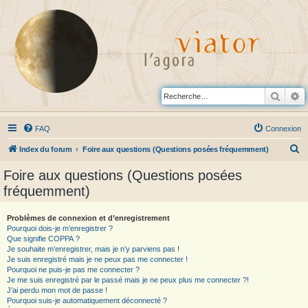
Reche
R
FAQ
Connexion
R
Index du forum
Foire aux questions (Questions posées fréquemment)
e
Foire aux questions (Questions posées
c
fréquemment)
h
e
Problèmes de connexion et d’enregistrement
Pourquoi dois-je m’enregistrer ?
r
Que signifie COPPA ?
c
Je souhaite m’enregistrer, mais je n’y parviens pas !
Je suis enregistré mais je ne peux pas me connecter !
h
Pourquoi ne puis-je pas me connecter ?
Je me suis enregistré par le passé mais je ne peux plus me connecter ?!
e
J’ai perdu mon mot de passe !
r
Pourquoi suis-je automatiquement déconnecté ?