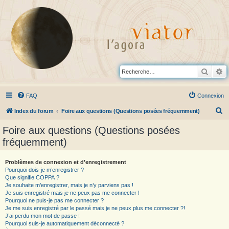
Reche
R
FAQ
Connexion
R
Index du forum
Foire aux questions (Questions posées fréquemment)
e
Foire aux questions (Questions posées
c
fréquemment)
h
e
Problèmes de connexion et d’enregistrement
Pourquoi dois-je m’enregistrer ?
r
Que signifie COPPA ?
c
Je souhaite m’enregistrer, mais je n’y parviens pas !
Je suis enregistré mais je ne peux pas me connecter !
h
Pourquoi ne puis-je pas me connecter ?
Je me suis enregistré par le passé mais je ne peux plus me connecter ?!
e
J’ai perdu mon mot de passe !
r
Pourquoi suis-je automatiquement déconnecté ?