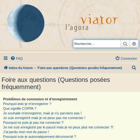
Reche
R
FAQ
Connexion
R
Index du forum
Foire aux questions (Questions posées fréquemment)
e
Foire aux questions (Questions posées
c
fréquemment)
h
e
Problèmes de connexion et d’enregistrement
Pourquoi dois-je m’enregistrer ?
r
Que signifie COPPA ?
c
Je souhaite m’enregistrer, mais je n’y parviens pas !
Je suis enregistré mais je ne peux pas me connecter !
h
Pourquoi ne puis-je pas me connecter ?
Je me suis enregistré par le passé mais je ne peux plus me connecter ?!
e
J’ai perdu mon mot de passe !
r
Pourquoi suis-je automatiquement déconnecté ?