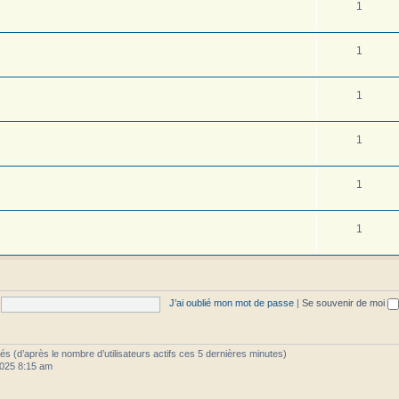
1
1
1
1
1
1
J’ai oublié mon mot de passe
|
Se souvenir de moi
vités (d’après le nombre d’utilisateurs actifs ces 5 dernières minutes)
 2025 8:15 am