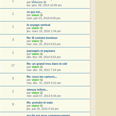
r
2
r
l
V
par
Mélusine
a
m
n
e
o
lun. janv. 06, 2014 10:09 am
g
e
i
d
i
e
s
e
e
r
ce qui est...
s
r
1
r
l
V
par
viator
a
m
n
e
o
sam. juin 23, 2018 8:59 pm
g
e
i
d
i
e
s
e
e
r
le voyage vertical
s
r
1
r
l
V
par
viator
a
m
n
e
o
jeu. mars 10, 2016 1:34 pm
g
e
i
d
i
e
s
e
e
r
Re: B comme bonheur
s
r
3
r
l
V
par
viator
a
m
n
e
o
mer. nov. 26, 2014 8:52 pm
g
e
i
d
i
e
s
e
e
r
paysages et paysans
s
r
1
r
l
V
par
viator
a
m
n
e
o
dim. févr. 09, 2014 9:53 pm
g
e
i
d
i
e
s
e
e
r
Re: un grand trou dans le ciel
s
r
17
r
l
V
par
viator
a
m
n
e
o
mar. déc. 04, 2012 7:24 am
g
e
i
d
i
e
s
e
e
r
Re: sous les cartons...
s
r
5
r
l
V
par
viator
a
m
n
e
o
mar. déc. 31, 2024 9:10 am
g
e
i
d
i
e
s
e
e
r
vitesse infinie...
s
r
1
r
l
V
par
viator
a
m
n
e
o
mer. août 07, 2013 8:34 pm
g
e
i
d
i
e
s
e
e
r
Re: prendre le train
s
r
9
r
l
V
par
viator
a
m
n
e
o
jeu. juin 25, 2015 8:16 pm
g
e
i
d
i
e
s
e
e
r
ma fin est mon commencement