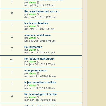
s
r
1
r
l
V
par
viator
a
m
n
e
o
mer. juil. 30, 2014 1:20 pm
g
e
i
d
i
e
s
e
e
r
Re: vivre l'amor fati, est-ce…
s
r
9
r
l
V
par
viator
a
m
n
e
o
dim. nov. 13, 2011 12:28 pm
g
e
i
d
i
e
s
e
e
r
les îles enchantées
s
r
1
r
l
V
par
viator
a
m
n
e
o
dim. mai 12, 2013 7:39 pm
g
e
i
d
i
e
s
e
e
r
chance et malchance
s
r
1
r
l
V
par
viator
a
m
n
e
o
lun. sept. 05, 2016 8:03 pm
g
e
i
d
i
e
s
e
e
r
Re: printemps
s
r
7
r
l
V
par
viator
a
m
n
e
o
mer. avr. 04, 2012 1:37 pm
g
e
i
d
i
e
s
e
e
r
Re: Socrate malheureux
s
r
23
r
l
V
par
viator
a
m
n
e
o
lun. janv. 30, 2012 2:07 pm
g
e
i
d
i
e
s
e
e
r
changer de niveau
s
r
1
r
l
V
par
viator
a
m
n
e
o
mer. août 17, 2016 6:47 am
g
e
i
d
i
e
s
e
e
r
le jeu merveilleux de Râm
s
r
1
r
l
V
par
viator
a
m
n
e
o
mer. avr. 30, 2014 4:13 pm
g
e
i
d
i
e
s
e
e
r
Re: la montagne et l'éclair
s
r
3
r
l
V
par
viator
a
m
n
e
o
mer. déc. 18, 2019 9:36 pm
g
e
i
d
i
e
s
e
e
r
à l'ombre de la mangrove