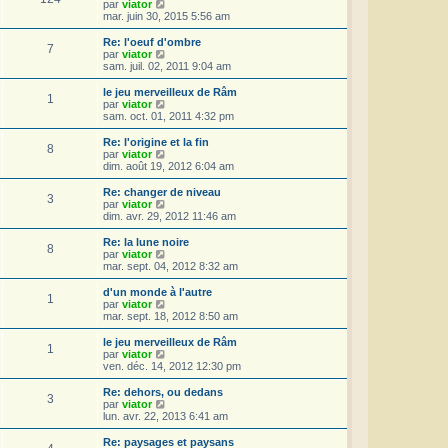
l
V
par
viator
n
e
o
mar. juin 30, 2015 5:56 am
i
d
i
e
e
r
Re: l'oeuf d'ombre
r
7
r
l
V
par
viator
m
n
e
o
sam. juil. 02, 2011 9:04 am
e
i
d
i
s
e
e
r
le jeu merveilleux de Râm
s
r
1
r
l
V
par
viator
a
m
n
e
o
sam. oct. 01, 2011 4:32 pm
g
e
i
d
i
e
s
e
e
r
Re: l'origine et la fin
s
r
8
r
l
V
par
viator
a
m
n
e
o
dim. août 19, 2012 6:04 am
g
e
i
d
i
e
s
e
e
r
Re: changer de niveau
s
r
3
r
l
V
par
viator
a
m
n
e
o
dim. avr. 29, 2012 11:46 am
g
e
i
d
i
e
s
e
e
r
Re: la lune noire
s
r
8
r
l
V
par
viator
a
m
n
e
o
mar. sept. 04, 2012 8:32 am
g
e
i
d
i
e
s
e
e
r
d'un monde à l'autre
s
r
1
r
l
V
par
viator
a
m
n
e
o
mar. sept. 18, 2012 8:50 am
g
e
i
d
i
e
s
e
e
r
le jeu merveilleux de Râm
s
r
1
r
l
V
par
viator
a
m
n
e
o
ven. déc. 14, 2012 12:30 pm
g
e
i
d
i
e
s
e
e
r
Re: dehors, ou dedans
s
r
3
r
l
V
par
viator
a
m
n
e
o
lun. avr. 22, 2013 6:41 am
g
e
i
d
i
e
s
e
e
r
Re: paysages et paysans
s
r