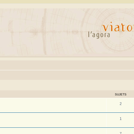
SUJETS
2
1
7