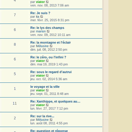
4
r
l
V
par
viator
a
m
n
e
o
ven. nov. 08, 2013 7:06 am
g
e
i
d
i
e
s
e
e
r
Re: Je suis ?
s
r
7
r
l
V
par
ita
a
m
n
e
o
mer. févr. 25, 2015 8:31 pm
g
e
i
d
i
e
s
e
e
r
Re: le lys des champs
s
r
6
r
l
V
par
marion
a
m
n
e
o
ven. nov. 09, 2012 10:11 am
g
e
i
d
i
e
s
e
e
r
Re: la montagne et l'éclair
s
r
8
r
l
V
par
Mélusine
a
m
n
e
o
dim. juil. 08, 2012 2:50 pm
g
e
i
d
i
e
s
e
e
r
Re: le zéro, ou l'infini ?
s
r
6
r
l
V
par
viator
a
m
n
e
o
dim. mai 19, 2019 1:43 pm
g
e
i
d
i
e
s
e
e
r
Re: sous le regard d'autrui
s
r
5
r
l
V
par
viator
a
m
n
e
o
jeu. oct. 02, 2014 5:36 am
g
e
i
d
i
e
s
e
e
r
le voyage et la ville
s
r
1
r
l
V
par
viator
a
m
n
e
o
jeu. sept. 01, 2011 8:48 am
g
e
i
d
i
e
s
e
e
r
Re: Xanthippe, et quelques au…
s
r
11
r
l
V
par
viator
a
m
n
e
o
lun. févr. 27, 2017 7:12 pm
g
e
i
d
i
e
s
e
e
r
Re: sur la rive...
s
r
2
r
l
V
par
Mélusine
a
m
n
e
o
lun. août 08, 2011 4:55 pm
g
e
i
d
i
e
s
e
e
r
Re: question et réponse
s