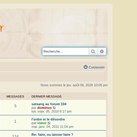
Rechercher
Recherche avanc
Connexion
Nous sommes le jeu. août 06, 2026 10:05 pm
MESSAGES
DERNIER MESSAGE
satsang au forum 104
5
V
par
dominus
o
lun. sept. 05, 2016 8:17 pm
i
r
l'ordre et le désordre
1
l
V
par
viator
e
o
mar. janv. 04, 2011 11:04 pm
d
i
e
r
Re: faire, ou laisser faire ?
124
r