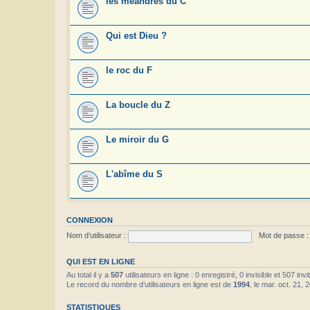
les méandres du C
Qui est Dieu ?
le roc du F
La boucle du Z
Le miroir du G
L'abîme du S
CONNEXION
Nom d’utilisateur :
Mot de passe :
QUI EST EN LIGNE
Au total il y a
507
utilisateurs en ligne : 0 enregistré, 0 invisible et 507 in
Le record du nombre d’utilisateurs en ligne est de
1994
, le mar. oct. 21,
STATISTIQUES