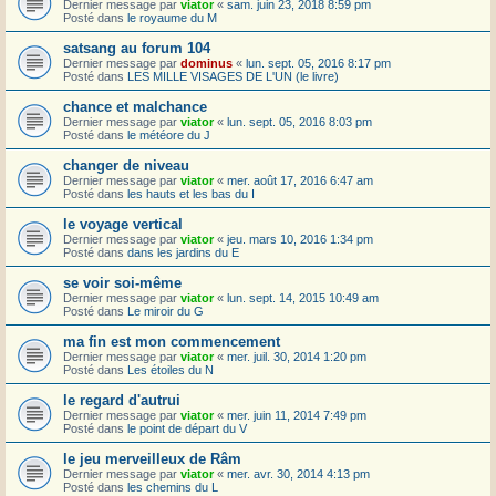
Dernier message par
viator
«
sam. juin 23, 2018 8:59 pm
Posté dans
le royaume du M
satsang au forum 104
Dernier message par
dominus
«
lun. sept. 05, 2016 8:17 pm
Posté dans
LES MILLE VISAGES DE L'UN (le livre)
chance et malchance
Dernier message par
viator
«
lun. sept. 05, 2016 8:03 pm
Posté dans
le météore du J
changer de niveau
Dernier message par
viator
«
mer. août 17, 2016 6:47 am
Posté dans
les hauts et les bas du I
le voyage vertical
Dernier message par
viator
«
jeu. mars 10, 2016 1:34 pm
Posté dans
dans les jardins du E
se voir soi-même
Dernier message par
viator
«
lun. sept. 14, 2015 10:49 am
Posté dans
Le miroir du G
ma fin est mon commencement
Dernier message par
viator
«
mer. juil. 30, 2014 1:20 pm
Posté dans
Les étoiles du N
le regard d'autrui
Dernier message par
viator
«
mer. juin 11, 2014 7:49 pm
Posté dans
le point de départ du V
le jeu merveilleux de Râm
Dernier message par
viator
«
mer. avr. 30, 2014 4:13 pm
Posté dans
les chemins du L