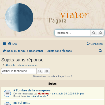
Reche
R
FAQ
Connexion
R
Index du forum
Rechercher
Sujets sans réponse
e
Sujets sans réponse
c
Aller à la recherche avancée
h
Rechercher
Recherche avancée
e
18 résultats trouvés • Page
1
sur
1
r
Sujets
c
à l'ombre de la mangrove
h
Dernier message par
dominus
«
sam. août 18, 2018 9:54 pm
e
Posté dans
les méandres du C
r
ce qui est...