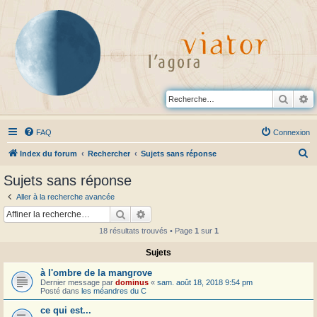
Reche
R
FAQ
Connexion
R
Index du forum
Rechercher
Sujets sans réponse
e
Sujets sans réponse
c
Aller à la recherche avancée
h
Rechercher
Recherche avancée
e
18 résultats trouvés • Page
1
sur
1
r
Sujets
c
à l'ombre de la mangrove
h
Dernier message par
dominus
«
sam. août 18, 2018 9:54 pm
e
Posté dans
les méandres du C
r
ce qui est...