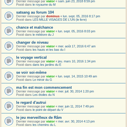
Dernier message par
viator
«
sam. juin 23, 2018 8:59 pm
Posté dans
le royaume du M
satsang au forum 104
Dernier message par
dominus
«
lun. sept. 05, 2016 8:17 pm
Posté dans
LES MILLE VISAGES DE L'UN (le livre)
chance et malchance
Dernier message par
viator
«
lun. sept. 05, 2016 8:03 pm
Posté dans
le météore du J
changer de niveau
Dernier message par
viator
«
mer. août 17, 2016 6:47 am
Posté dans
les hauts et les bas du I
le voyage vertical
Dernier message par
viator
«
jeu. mars 10, 2016 1:34 pm
Posté dans
dans les jardins du E
se voir soi-même
Dernier message par
viator
«
lun. sept. 14, 2015 10:49 am
Posté dans
Le miroir du G
ma fin est mon commencement
Dernier message par
viator
«
mer. juil. 30, 2014 1:20 pm
Posté dans
Les étoiles du N
le regard d'autrui
Dernier message par
viator
«
mer. juin 11, 2014 7:49 pm
Posté dans
le point de départ du V
le jeu merveilleux de Râm
Dernier message par
viator
«
mer. avr. 30, 2014 4:13 pm
Posté dans
les chemins du L