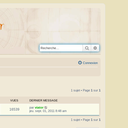
Rechercher
Recherche avanc
Connexion
1 sujet • Page
1
sur
1
VUES
DERNIER MESSAGE
par
viator
16539
jeu. sept. 01, 2011 8:48 am
1 sujet • Page
1
sur
1