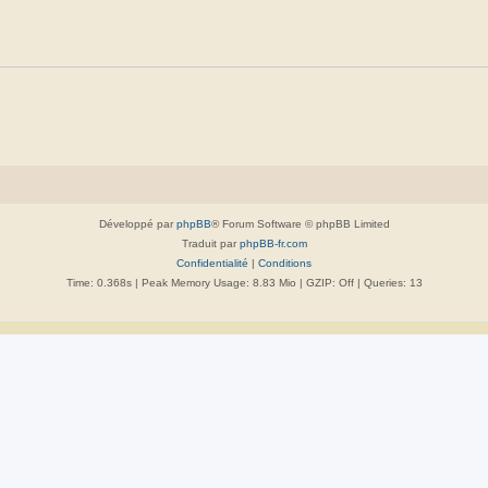
Développé par
phpBB
® Forum Software © phpBB Limited
Traduit par
phpBB-fr.com
Confidentialité
|
Conditions
Time: 0.368s
| Peak Memory Usage: 8.83 Mio | GZIP: Off |
Queries: 13