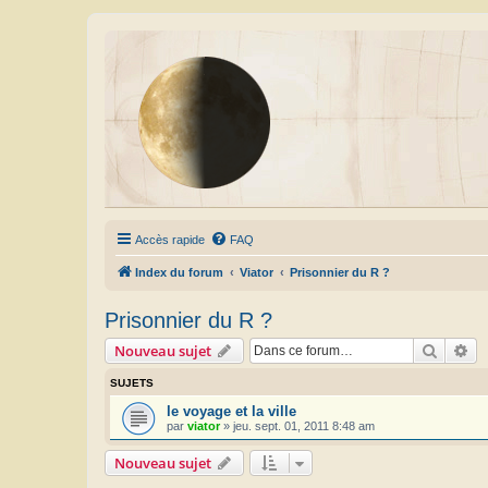
Accès rapide
FAQ
Index du forum
Viator
Prisonnier du R ?
Prisonnier du R ?
Recher
Re
Nouveau sujet
SUJETS
le voyage et la ville
par
viator
»
jeu. sept. 01, 2011 8:48 am
Nouveau sujet