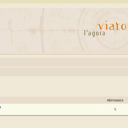
cher
cherche avancée
RÉPONSES
?
8