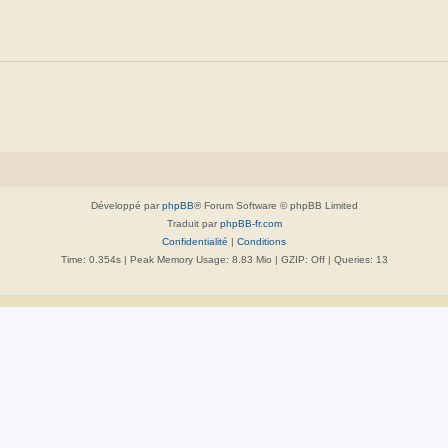
Développé par
phpBB
® Forum Software © phpBB Limited
Traduit par
phpBB-fr.com
Confidentialité
|
Conditions
Time: 0.354s
| Peak Memory Usage: 8.83 Mio | GZIP: Off |
Queries: 13