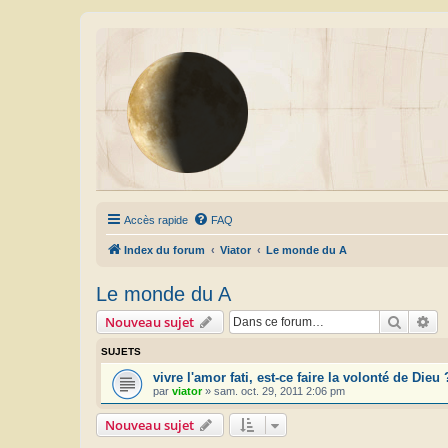
Accès rapide
FAQ
Index du forum
Viator
Le monde du A
Le monde du A
Recher
Re
Nouveau sujet
SUJETS
vivre l'amor fati, est-ce faire la volonté de Dieu 
par
viator
»
sam. oct. 29, 2011 2:06 pm
Nouveau sujet