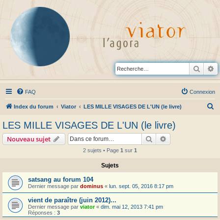
Reche
R
FAQ
Connexion
R
Index du forum
Viator
LES MILLE VISAGES DE L'UN (le livre)
e
LES MILLE VISAGES DE L'UN (le livre)
c
Rechercher
Recherche avanc
Nouveau sujet
h
2 sujets • Page
1
sur
1
e
Sujets
r
c
satsang au forum 104
Dernier message par
dominus
«
lun. sept. 05, 2016 8:17 pm
h
vient de paraître (juin 2012)...
e
Dernier message par
viator
«
dim. mai 12, 2013 7:41 pm
r
Réponses :
3