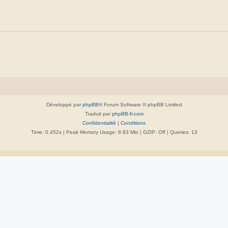
Développé par
phpBB
® Forum Software © phpBB Limited
Traduit par
phpBB-fr.com
Confidentialité
|
Conditions
Time: 0.452s
| Peak Memory Usage: 8.83 Mio | GZIP: Off |
Queries: 13