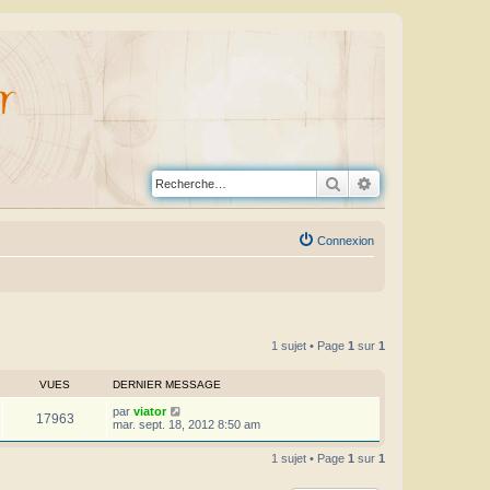
Rechercher
Recherche avanc
Connexion
1 sujet • Page
1
sur
1
VUES
DERNIER MESSAGE
par
viator
17963
mar. sept. 18, 2012 8:50 am
1 sujet • Page
1
sur
1