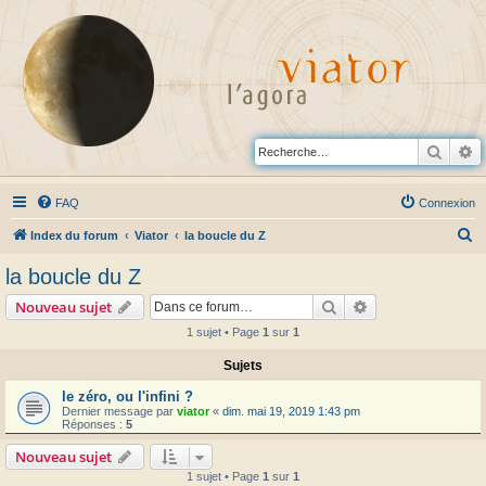
Reche
R
FAQ
Connexion
R
Index du forum
Viator
la boucle du Z
e
la boucle du Z
c
Rechercher
Recherche avanc
Nouveau sujet
h
1 sujet • Page
1
sur
1
e
Sujets
r
c
le zéro, ou l'infini ?
Dernier message par
viator
«
dim. mai 19, 2019 1:43 pm
h
Réponses :
5
e
Nouveau sujet
r
1 sujet • Page
1
sur
1