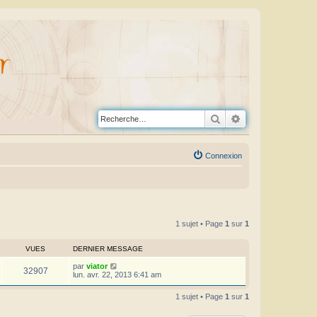
Rechercher
Recherche avanc
Connexion
1 sujet • Page
1
sur
1
VUES
DERNIER MESSAGE
par
viator
32907
lun. avr. 22, 2013 6:41 am
1 sujet • Page
1
sur
1