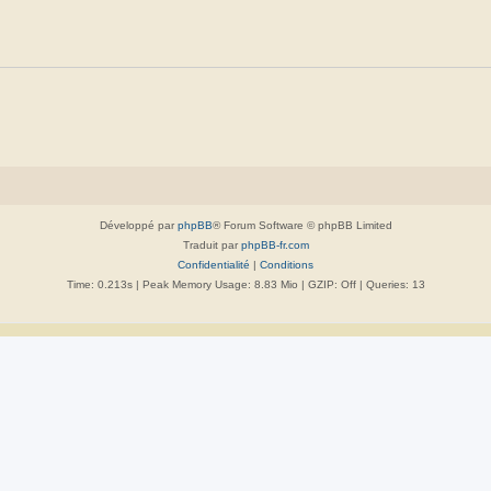
Développé par
phpBB
® Forum Software © phpBB Limited
Traduit par
phpBB-fr.com
Confidentialité
|
Conditions
Time: 0.213s
| Peak Memory Usage: 8.83 Mio | GZIP: Off |
Queries: 13