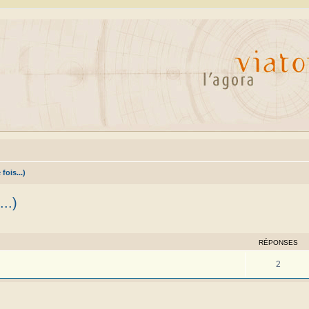
fois...)
..)
cher
cherche avancée
RÉPONSES
2