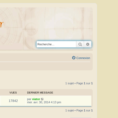
Rechercher
Recherche avanc
Connexion
1 sujet • Page
1
sur
1
VUES
DERNIER MESSAGE
par
viator
17842
mer. avr. 30, 2014 4:13 pm
1 sujet • Page
1
sur
1