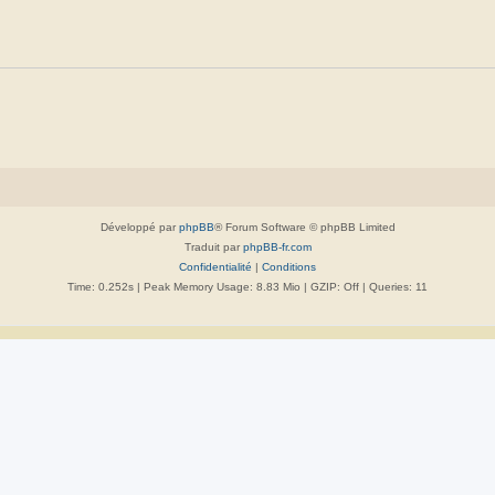
Développé par
phpBB
® Forum Software © phpBB Limited
Traduit par
phpBB-fr.com
Confidentialité
|
Conditions
Time: 0.252s
| Peak Memory Usage: 8.83 Mio | GZIP: Off |
Queries: 11