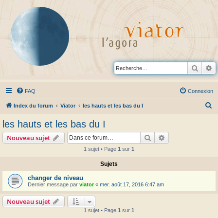
Reche
R
FAQ
Connexion
R
Index du forum
Viator
les hauts et les bas du I
e
les hauts et les bas du I
c
Rechercher
Recherche avanc
Nouveau sujet
h
1 sujet • Page
1
sur
1
e
Sujets
r
c
changer de niveau
Dernier message par
viator
«
mer. août 17, 2016 6:47 am
h
e
Nouveau sujet
1 sujet • Page
1
sur
1
r